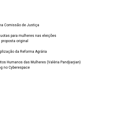
l na Comissão de Justiça
quotas para mulheres nas eleições
proposta original
gilização da Reforma Agrária
itos Humanos das Mulheres (Valéria Pandjiarjian)
ing no Cyberespace