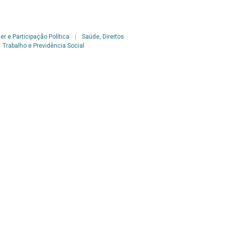
er e Participação Política
|
Saúde, Direitos
Trabalho e Previdência Social
Fêmea – Brasília – Ano V – n.46 – 1996
Voltar para a lista de itens