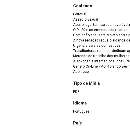
Conteúdo
Editorial
Assédio Sexual
Aborto legal tem parecer favoráve
O PL 20 e as emendas da relatora
Comissão analisará projeto sobre 
A nova redação reduz o alcance da 
Urgência para as domésticas
Trabalhadoras rurais reivindicam a
Mercado de trabalho das mulheres
A Advocacia Internacional dos Dire
Gênero On-Line - Monitorando Beij
Acontece
Tipo de Mídia
PDF
Idioma
Português
País