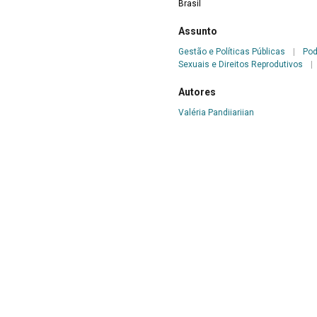
Brasil
Assunto
Gestão e Políticas Públicas
|
Pod
Sexuais e Direitos Reprodutivos
|
Autores
Valéria Pandjiarjian
Fêmea – Brasília – Ano V – n.43 – 1996