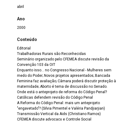
abril
Ano
2000
Conteúdo
Editorial
Trabalhadoras Rurais são Reconhecidas
Seminário organizado pelo CFEMEA discute revisão da
Convenção 103 da OIT
Enquanto isso... no Congresso Nacional - Mulheres sem
medo do Poder; Novos projetos apresentados; Bancada
Feminina faz avaliação; Câmara poderá discutir proteção à
maternidade; Aborto é tema de discussão no Senado.
Onde está o anteprojeto de reforma do Código Penal?
Católicas defendem revisão do Código Penal
A Reforma do Código Penal: mais um anteprojeto
"engavetado"? (Silvia Pimentel e Valéria Pandjiarjian)
Transmissão Vertical da Aids (Christiano Ramos)
CFEMEA discute advocacy e Controle Social
Nós mulheres: Gênero, Políticas Públicas e Aids em debate
(Célia Ruthes)
Mulheres na Política - Políticas Afirmativas e experiências