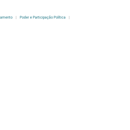
çamento
|
Poder e Participação Política
|
Fêmea – Brasília – Ano X – n.152 – 2007
Voltar para a lista de itens