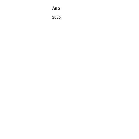
Ano
2006
Continuar navegando
Arquivos