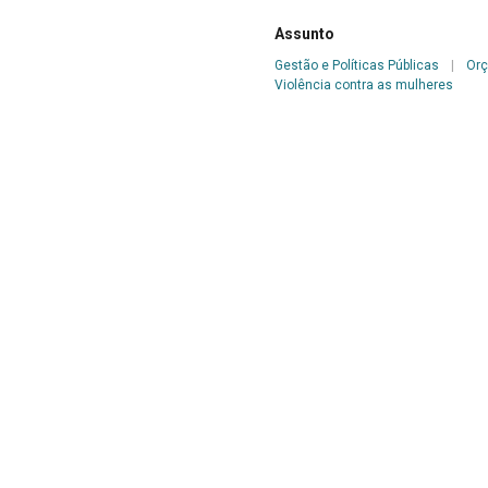
Assunto
Gestão e Políticas Públicas
|
Or
Violência contra as mulheres
Fêmea – Brasília – Ano IX – n.150 – 2006
Categorias