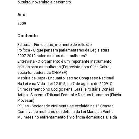
outubro, novembro e dezembro
Ano
2009
Conteúdo
Editorial - Fim de ano, momento de reflexão
Política - O que pensam parlamentares da Legislatura
2007-2010 sobre direitos das mulheres?
Entrevista - O orçamento é um importante instrumento
político para as mulheres (Entrevista com Gilda Cabral,
sócia-fundadora do CFEMEA)
Matéria de Capa - Enquanto isso no Congresso Nacional
Na Lei e na Vida - Lei 12.015, de 7 de agosto de 2009: O
último remendo no Código Penal Brasileiro (Iáris Cortês)
Artigo - Supremo Tribunal Federal e Direitos Humanos (Flávia
Piovesan)
Pílulas - Sociedade civil sente-se excluída na 1ª Conseg;
Comitiva de mulheres em defesa da Lei Maria da Penha;
Mulheres no enfrentamento à violência doméstica; Dia da
Visibilidade Lésbica; Mobilizações marcam o Dia
Internacional da Não-Violência contra a Mulher; Comissão
Tripartite para a revisão da lei de cotas finaliza seus