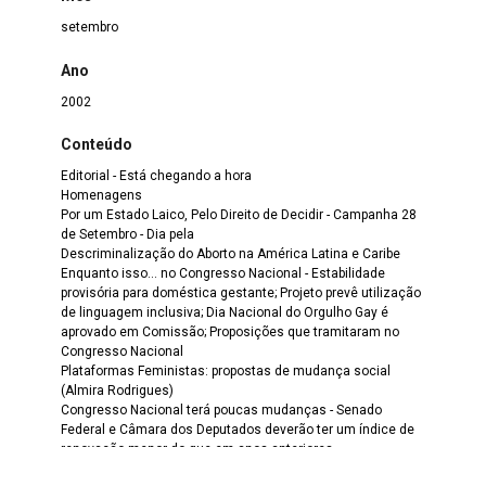
setembro
Ano
2002
Conteúdo
Editorial - Está chegando a hora
Homenagens
Por um Estado Laico, Pelo Direito de Decidir - Campanha 28
de Setembro - Dia pela
Descriminalização do Aborto na América Latina e Caribe
Enquanto isso... no Congresso Nacional - Estabilidade
provisória para doméstica gestante; Projeto prevê utilização
de linguagem inclusiva; Dia Nacional do Orgulho Gay é
aprovado em Comissão; Proposições que tramitaram no
Congresso Nacional
Plataformas Feministas: propostas de mudança social
(Almira Rodrigues)
Congresso Nacional terá poucas mudanças - Senado
Federal e Câmara dos Deputados deverão ter um índice de
renovação menor do que em anos anteriores
Eleições 2002