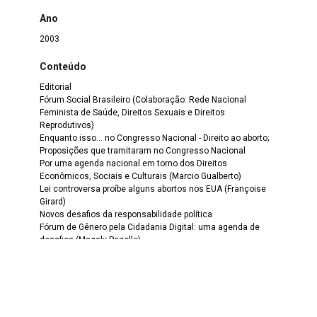
Ano
2003
Conteúdo
Editorial
Fórum Social Brasileiro (Colaboração: Rede Nacional
Feminista de Saúde, Direitos Sexuais e Direitos
Reprodutivos)
Enquanto isso... no Congresso Nacional - Direito ao aborto;
Proposições que tramitaram no Congresso Nacional
Por uma agenda nacional em torno dos Direitos
Econômicos, Sociais e Culturais (Marcio Gualberto)
Lei controversa proíbe alguns abortos nos EUA (Françoise
Girard)
Novos desafios da responsabilidade política
Fórum de Gênero pela Cidadania Digital: uma agenda de
desafios (Magaly Pazello)
Legislação Local
Sou cidadã, conheço meus direitos - A mulher e o Código
Civil - Lei nº 10.406, de 11 de janeiro de 2003 – O Direito de
Família (Iáris Ramalho Cortês)
Acontece