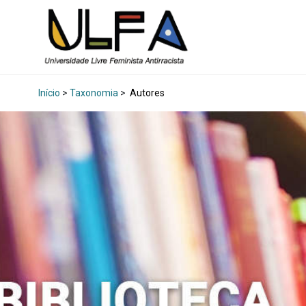
Início
>
Taxonomia
>
Autores