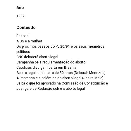
Ano
1997
Conteúdo
Editorial
AIDS e a mulher
Os próximos passos do PL 20/91 e os seus meandros
políticos
CNS debaterá aborto legal
Campanha pela regulamentação do aborto
Católicas divulgam carta em Brasília
Aborto legal: um direito de 50 anos (Deborah Menezes)
A imprensa e a polêmica do aborto legal (Jacira Melo)
Saiba o que foi aprovado na Comissão de Constituição e
Justiça e de Redação sobre o aborto legal
I Conferência Internacional de Direitos Humanos
Mulheres de Negócios do DF debatem aborto
Punição para o assédio sexual (Benedita da Silva)
Sou cidadã, conheço meus direitos: O Instituto do
Casamento
Acontece