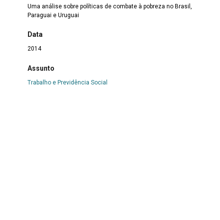
Uma análise sobre políticas de combate à pobreza no Brasil,
Paraguai e Uruguai
Data
2014
Assunto
Trabalho e Previdência Social
Outras Informações
Tipo de Mídia
PDF
País