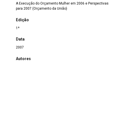
A Execução do Orçamento Mulher em 2006 e Perspectivas
para 2007 (Orçamento da União)
Edição
1ª
Data
2007
Autores
Célia Vieira
Assunto
Orçamento
Outras Informações