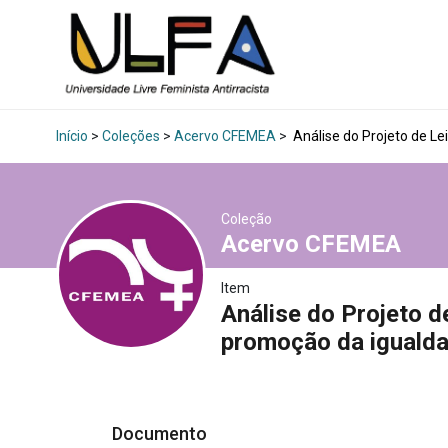
Início
>
Coleções
>
Acervo CFEMEA
>
Análise do Projeto de L
Coleção
Acervo CFEMEA
Item
Análise do Projeto d
promoção da iguald
Documento